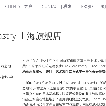
CLIENTS | 客户
CONTACT | 联络
PROJECT | 
r Pastry 上海旗舰店
i
BLACK STAR PASTRY 的中国首家旗舰店落户于上
与工程总包
共400余平的红砖老建筑由Black Star Pastry、Black Star G
集餐饮、设计、艺术和生活方式于一身的未来消费
构建出
 徐昀 毕
一楼的 Black Star Pastry 以「We are all just s
史坦利·库布里克《太空漫游》式的零售空间。二楼的画廊空间Blac
次重点打造的艺术新地标，以策展式餐饮的新主张唤醒访
混凝土水磨石地板增加了画廊的粗野主义气息。There Th
的金属板面和深蓝色天鹅绒窗帘包裹着，与现有场地裸露