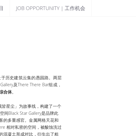
项目
JOB OPPORTUNITY | 工作机会
海，选址于历史建筑云集的愚园路。两层
allery及There There Bar组成，
综合体
。
tardust/你我皆星尘」为故事线，构建了一个
k Star Gallery是品牌此
客的多重感官。金属网格天花和
ere 相对私密的空间，被酸蚀洗过
的混凝土形成对比，衍生出了粗