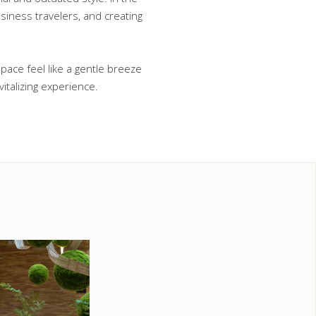
iness travelers, and creating 
ace feel like a gentle breeze 
vitalizing experience.