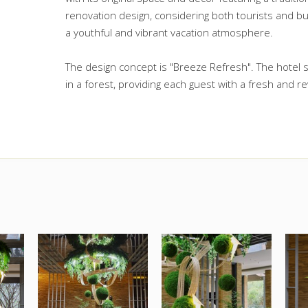
renovation design, considering both tourists and bus
a youthful and vibrant vacation atmosphere.
The design concept is "Breeze Refresh". The hotel sp
in a forest, providing each guest with a fresh and re